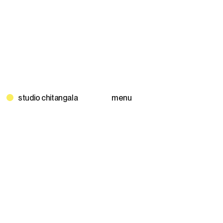
Skip
to
content
menu
studio chitangala